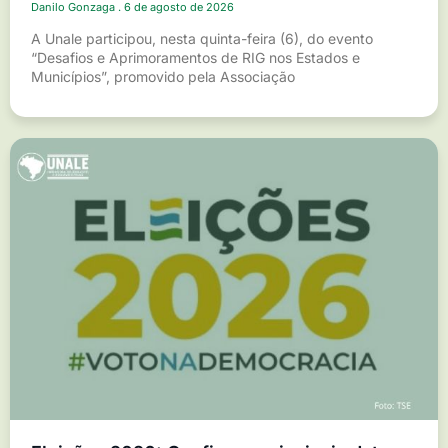
Danilo Gonzaga
6 de agosto de 2026
A Unale participou, nesta quinta-feira (6), do evento
“Desafios e Aprimoramentos de RIG nos Estados e
Municípios”, promovido pela Associação