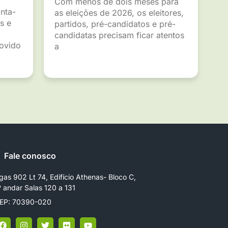
Com menos de dois meses para
inta-
as eleições de 2026, os eleitores,
s e
partidos, pré-candidatos e pré-
candidatas precisam ficar atentos
movido
a
Fale conosco
gas 902 Lt 74, Edifício Athenas- Bloco C,
º andar Salas 120 a 131
EP: 70390-020