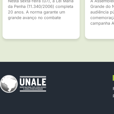
Nesta sexta-feira (07), a Lei Maria
A Assemblei
da Penha (11.340/2006) completa
Grande do 
20 anos. A norma garante um
audiência p
grande avanço no combate
comemoraçã
campanha A