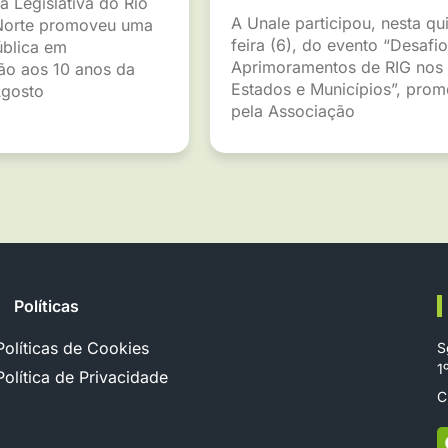
a Legislativa do Rio
A Unale participou, nesta qu
Norte promoveu uma
feira (6), do evento “Desafio
ública em
Aprimoramentos de RIG nos
o aos 10 anos da
Estados e Municípios”, pro
gosto
pela Associação
Políticas
Políticas de Cookies
S
1
Política de Privacidade
C