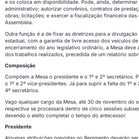
e os coloca em disponibilidade. Pode, ainda, determinar 
administrativo; autorizar convênios, contratos de prest
obras; licitações; e exercer a fiscalização financeira d
Assembleia.
Outra função é a de fixar as diretrizes para a divulgação
estadual, com a garantia de livre acesso dos veículos 
encerramento do ano legislativo ordinário, a Mesa deve 
dos trabalhos realizados, precedida de um relatório so
Composição
Compõem a Mesa o presidente e o 1º e 2º secretários. Par
o 1º e 2º vice-presidentes. Já para suprir a falta do 1º e
4º secretários.
Vago qualquer cargo da Mesa, até 30 de novembro do s
respectiva se processará dentro de cinco sessões subse
devendo o eleito completar o tempo do antecessor.
Presidente
Algumas atribuições previstas no Regimento deverão ser 