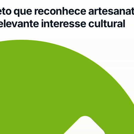
to que reconhece artesana
levante interesse cultural