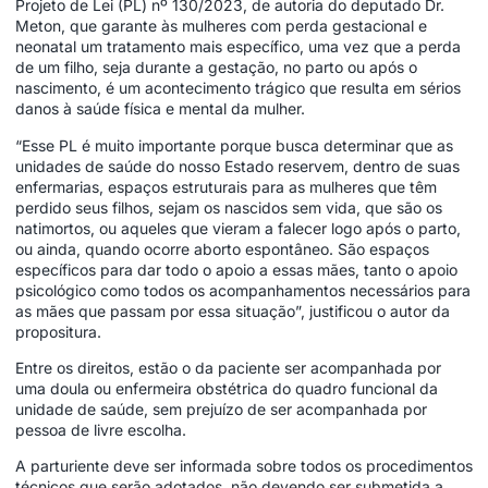
Projeto de Lei (PL) nº 130/2023, de autoria do deputado Dr.
Meton, que garante às mulheres com perda gestacional e
neonatal um tratamento mais específico, uma vez que a perda
de um filho, seja durante a gestação, no parto ou após o
nascimento, é um acontecimento trágico que resulta em sérios
danos à saúde física e mental da mulher.
“Esse PL é muito importante porque busca determinar que as
unidades de saúde do nosso Estado reservem, dentro de suas
enfermarias, espaços estruturais para as mulheres que têm
perdido seus filhos, sejam os nascidos sem vida, que são os
natimortos, ou aqueles que vieram a falecer logo após o parto,
ou ainda, quando ocorre aborto espontâneo. São espaços
específicos para dar todo o apoio a essas mães, tanto o apoio
psicológico como todos os acompanhamentos necessários para
as mães que passam por essa situação”, justificou o autor da
propositura.
Entre os direitos, estão o da paciente ser acompanhada por
uma doula ou enfermeira obstétrica do quadro funcional da
unidade de saúde, sem prejuízo de ser acompanhada por
pessoa de livre escolha.
A parturiente deve ser informada sobre todos os procedimentos
técnicos que serão adotados, não devendo ser submetida a