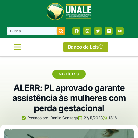
Banco de Leis
COMISSÕES E FRENTES
NOTÍCIAS
ALERR: PL aprovado garante
assistência às mulheres com
perda gestacional
Postado por:
Danilo Gonzaga
22/11/2023
13:18