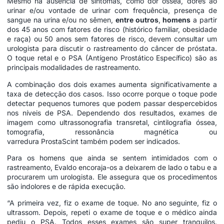
Mesmo na ausência de sintomas, como dor óssea, dores ao
urinar e/ou vontade de urinar com frequência, presença de
sangue na urina e/ou no sêmen,
entre outros
,
homens
a partir
dos 45 anos com fatores de risco (histórico familiar, obesidade
e raça) ou 50 anos sem fatores de risco, devem consultar um
urologista para discutir o rastreamento do câncer de próstata.
O toque retal e o PSA (Antígeno Prostático Específico) são as
principais modalidades de rastreamento.
A combinação dos dois exames aumenta significativamente a
taxa de detecção dos casos. Isso ocorre porque o toque pode
detectar pequenos tumores que podem passar despercebidos
nos níveis de PSA. Dependendo dos resultados, exames de
imagem como ultrassonografia transretal, cintilografia óssea,
tomografia, ressonância magnética ou
varredura ProstaScint também podem ser indicados.
Para os homens que ainda se sentem intimidados com o
rastreamento, Evaldo encoraja-os a deixarem de lado o tabu e a
procurarem um urologista. Ele assegura que os procedimentos
são indolores e de rápida execução.
“A primeira vez, fiz o exame de toque. No ano seguinte, fiz o
ultrassom. Depois, repeti o exame de toque e o médico ainda
pediu o PSA. Todos esses exames são super tranquilos.