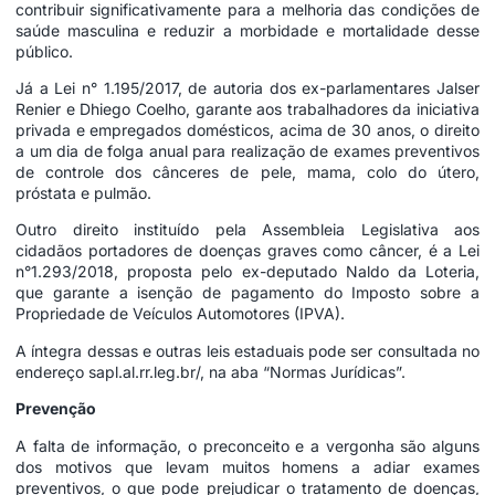
contribuir significativamente para a melhoria das condições de
saúde masculina e reduzir a morbidade e mortalidade desse
público.
Já a Lei n° 1.195/2017, de autoria dos ex-parlamentares Jalser
Renier e Dhiego Coelho, garante aos trabalhadores da iniciativa
privada e empregados domésticos, acima de 30 anos, o direito
a um dia de folga anual para realização de exames preventivos
de controle dos cânceres de pele, mama, colo do útero,
próstata e pulmão.
Outro direito instituído pela Assembleia Legislativa aos
cidadãos portadores de doenças graves como câncer, é a Lei
n°1.293/2018, proposta pelo ex-deputado Naldo da Loteria,
que garante a isenção de pagamento do Imposto sobre a
Propriedade de Veículos Automotores (IPVA).
A íntegra dessas e outras leis estaduais pode ser consultada no
endereço
sapl.al.rr.leg.br/
, na aba “Normas Jurídicas”.
Prevenção
A falta de informação, o preconceito e a vergonha são alguns
dos motivos que levam muitos homens a adiar exames
preventivos, o que pode prejudicar o tratamento de doenças,