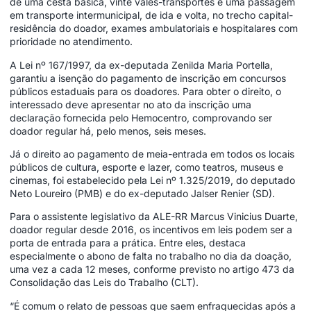
de uma cesta básica, vinte vales-transportes e uma passagem
em transporte intermunicipal, de ida e volta, no trecho capital-
residência do doador, exames ambulatoriais e hospitalares com
prioridade no atendimento.
A Lei nº 167/1997, da ex-deputada Zenilda Maria Portella,
garantiu a isenção do pagamento de inscrição em concursos
públicos estaduais para os doadores. Para obter o direito, o
interessado deve apresentar no ato da inscrição uma
declaração fornecida pelo Hemocentro, comprovando ser
doador regular há, pelo menos, seis meses.
Já o direito ao pagamento de meia-entrada em todos os locais
públicos de cultura, esporte e lazer, como teatros, museus e
cinemas, foi estabelecido pela Lei nº 1.325/2019, do deputado
Neto Loureiro (PMB) e do ex-deputado Jalser Renier (SD).
Para o assistente legislativo da ALE-RR Marcus Vinicius Duarte,
doador regular desde 2016, os incentivos em leis podem ser a
porta de entrada para a prática. Entre eles, destaca
especialmente o abono de falta no trabalho no dia da doação,
uma vez a cada 12 meses, conforme previsto no artigo 473 da
Consolidação das Leis do Trabalho (CLT).
“É comum o relato de pessoas que saem enfraquecidas após a