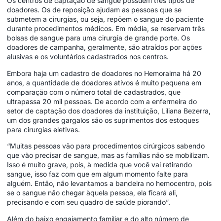
Os centros de captação de sangue possuem três tipos de
doadores. Os de reposição ajudam as pessoas que se
submetem a cirurgias, ou seja, repõem o sangue do paciente
durante procedimentos médicos. Em média, se reservam três
bolsas de sangue para uma cirurgia de grande porte. Os
doadores de campanha, geralmente, são atraídos por ações
alusivas e os voluntários cadastrados nos centros.
Embora haja um cadastro de doadores no Hemoraima há 20
anos, a quantidade de doadores ativos é muito pequena em
comparação com o número total de cadastrados, que
ultrapassa 20 mil pessoas. De acordo com a enfermeira do
setor de captação dos doadores da instituição, Liliana Bezerra,
um dos grandes gargalos são os suprimentos dos estoques
para cirurgias eletivas.
“Muitas pessoas vão para procedimentos cirúrgicos sabendo
que vão precisar de sangue, mas as famílias não se mobilizam.
Isso é muito grave, pois, à medida que você vai retirando
sangue, isso faz com que em algum momento falte para
alguém. Então, não levantamos a bandeira no hemocentro, pois
se o sangue não chegar àquela pessoa, ela ficará ali,
precisando e com seu quadro de saúde piorando”.
Além do baixo engajamento familiar e do alto número de