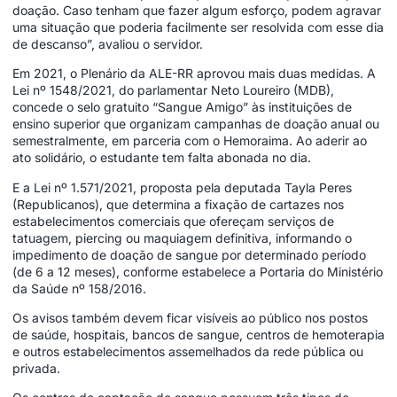
doação. Caso tenham que fazer algum esforço, podem agravar
uma situação que poderia facilmente ser resolvida com esse dia
de descanso”, avaliou o servidor.
Em 2021, o Plenário da ALE-RR aprovou mais duas medidas. A
Lei nº 1548/2021, do parlamentar Neto Loureiro (MDB),
concede o selo gratuito “Sangue Amigo” às instituições de
ensino superior que organizam campanhas de doação anual ou
semestralmente, em parceria com o Hemoraima. Ao aderir ao
ato solidário, o estudante tem falta abonada no dia.
E a Lei nº 1.571/2021, proposta pela deputada Tayla Peres
(Republicanos), que determina a fixação de cartazes nos
estabelecimentos comerciais que ofereçam serviços de
tatuagem, piercing ou maquiagem definitiva, informando o
impedimento de doação de sangue por determinado período
(de 6 a 12 meses), conforme estabelece a Portaria do Ministério
da Saúde nº 158/2016.
Os avisos também devem ficar visíveis ao público nos postos
de saúde, hospitais, bancos de sangue, centros de hemoterapia
e outros estabelecimentos assemelhados da rede pública ou
privada.