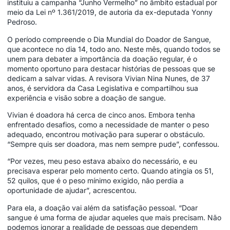
instituiu a campanha “Junho Vermelho” no âmbito estadual por
meio da Lei nº 1.361/2019, de autoria da ex-deputada Yonny
Pedroso.
O período compreende o Dia Mundial do Doador de Sangue,
que acontece no dia 14, todo ano. Neste mês, quando todos se
unem para debater a importância da doação regular, é o
momento oportuno para destacar histórias de pessoas que se
dedicam a salvar vidas. A revisora Vivian Nina Nunes, de 37
anos, é servidora da Casa Legislativa e compartilhou sua
experiência e visão sobre a doação de sangue.
Vivian é doadora há cerca de cinco anos. Embora tenha
enfrentado desafios, como a necessidade de manter o peso
adequado, encontrou motivação para superar o obstáculo.
“Sempre quis ser doadora, mas nem sempre pude”, confessou.
“Por vezes, meu peso estava abaixo do necessário, e eu
precisava esperar pelo momento certo. Quando atingia os 51,
52 quilos, que é o peso mínimo exigido, não perdia a
oportunidade de ajudar”, acrescentou.
Para ela, a doação vai além da satisfação pessoal. “Doar
sangue é uma forma de ajudar aqueles que mais precisam. Não
podemos ignorar a realidade de pessoas que dependem