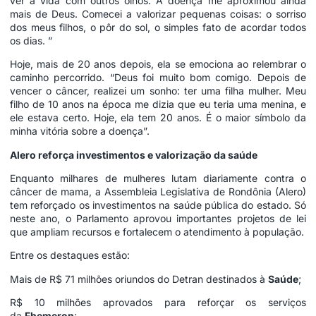
ver a vida com outros olhos. A doença me aproximou ainda
mais de Deus. Comecei a valorizar pequenas coisas: o sorriso
dos meus filhos, o pôr do sol, o simples fato de acordar todos
os dias. ”
Hoje, mais de 20 anos depois, ela se emociona ao relembrar o
caminho percorrido. “Deus foi muito bom comigo. Depois de
vencer o câncer, realizei um sonho: ter uma filha mulher. Meu
filho de 10 anos na época me dizia que eu teria uma menina, e
ele estava certo. Hoje, ela tem 20 anos. É o maior símbolo da
minha vitória sobre a doença”.
Alero reforça investimentos e valorização da saúde
Enquanto milhares de mulheres lutam diariamente contra o
câncer de mama, a Assembleia Legislativa de Rondônia (Alero)
tem reforçado os investimentos na saúde pública do estado. Só
neste ano, o Parlamento aprovou importantes projetos de lei
que ampliam recursos e fortalecem o atendimento à população.
Entre os destaques estão:
Mais de R$ 71 milhões oriundos do Detran destinados à
Saúde
;
R$ 10 milhões aprovados para reforçar os serviços
da
Fhemeron
;