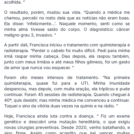
acolhida. ”
O resultado, porém, mudou sua vida. “Quando a médica me
chamou, percebi no rosto dela que as notícias não eram boas.
Ela disse: ‘infelizmente…’. Naquele momento, senti como se
minha alma tivesse saído do corpo. O diagnóstico: câncer
maligno grau 3, invasivo. ”
A partir dali, Francisca iniciou o tratamento com quimioterapia e
radioterapia. “Perder o cabelo foi muito difícil. Pedi para minha
irmã raspar minha cabeça. Dias depois, ela raspou também,
junto com meus irmãos e até meus filhos gêmeos, foi um gesto
de amor que nunca vou esquecer. ”
Foram oito meses intensos de tratamento. “Na primeira
quimioterapia, quase fui para a UTI. Minha imunidade
despencou, mas depois, com muita oração, ela triplicou e pude
continuar. Foram 45 sessões de radioterapia. Quando cheguei à
40ª, quis desistir, mas minha médica me convenceu a continuar.
Toquei o sino da vitória duas vezes na quimio e na rádio. ”
Hoje, Francisca ainda luta contra a doença. “ Fiz um exame
genético e descobri uma mutação hereditária, o que exigiu
novas cirurgias preventivas. Desde 2020, venho batalhando, e
sigo firme. Assim como acredito que irei vencer, muitas