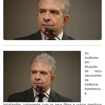
As
mulheres
em
situação
de risco
decorrente
de
violência
doméstica
e
intrafamiliar, juntamente com os seus filhos e outros membros