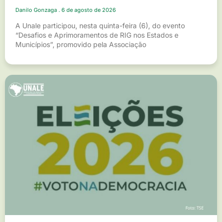
Danilo Gonzaga
6 de agosto de 2026
A Unale participou, nesta quinta-feira (6), do evento
“Desafios e Aprimoramentos de RIG nos Estados e
Municípios”, promovido pela Associação