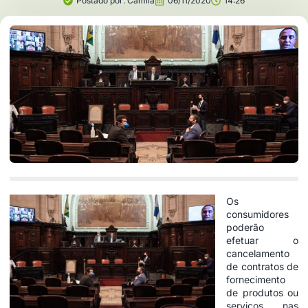
Postado por:
Camila
06/11/2020
14:26
Os
consumidores
poderão
efetuar o
cancelamento
de contratos de
fornecimento
de produtos ou
serviços nas