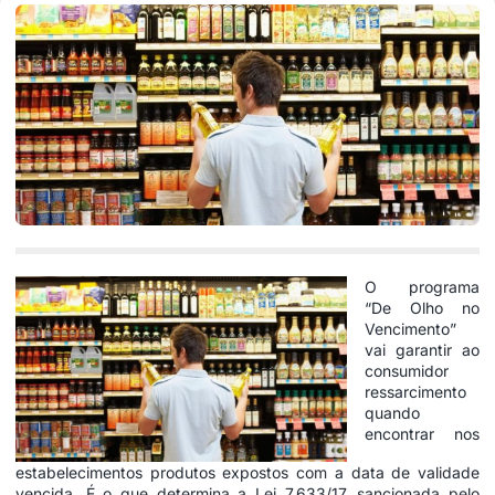
O programa
“De Olho no
Vencimento”
vai garantir ao
consumidor
ressarcimento
quando
encontrar nos
estabelecimentos produtos expostos com a data de validade
vencida. É o que determina a Lei 7.633/17, sancionada pelo