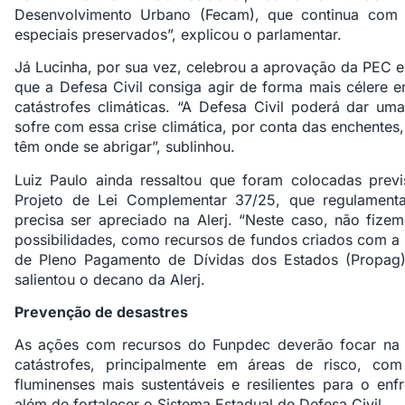
Desenvolvimento Urbano (Fecam), que continua com 
especiais preservados”, explicou o parlamentar.
Já Lucinha, por sua vez, celebrou a aprovação da PEC e
que a Defesa Civil consiga agir de forma mais célere
catástrofes climáticas. “A Defesa Civil poderá dar u
sofre com essa crise climática, por conta das enchente
têm onde se abrigar”, sublinhou.
Luiz Paulo ainda ressaltou que foram colocadas previ
Projeto de Lei Complementar 37/25, que regulament
precisa ser apreciado na Alerj. “Neste caso, não fizem
possibilidades, como recursos de fundos criados com a
de Pleno Pagamento de Dívidas dos Estados (Propag)
salientou o decano da Alerj.
Prevenção de desastres
As ações com recursos do Funpdec deverão focar na 
catástrofes, principalmente em áreas de risco, com
fluminenses mais sustentáveis e resilientes para o en
além de fortalecer o Sistema Estadual de Defesa Civil.