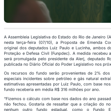
A Assembleia Legislativa do Estado do Rio de Janeiro (
nesta terça-feira (07/10), a Proposta de Emenda Con
original dos deputados Luiz Paulo e Lucinha, ambos d
Proteção e Defesa Civil (Funpdec). A medida recebeu 
será promulgada pelo presidente da Alerj, deputado R
publicada no Diário Oficial do Poder Legislativo nos pró
Os recursos do fundo serão provenientes de 2% dos v
especiais incidentes sobre petróleo e gás natural ext
estimativas apresentadas por Luiz Paulo, com base no
fundo receberia em média R$ 316 milhões por ano.
“Fizemos o cálculo com base nos dados do ano passado
não fechou. Gostaria de ressaltar que a criação do no
nenhum outro fundo estadual, como o Fundo Es