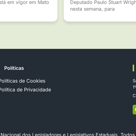
está em vigor em Mato
Deputado Paulo Stuart Wrigh
nesta semana, para
Políticas
Políticas de Cookies
S
1
Política de Privacidade
C
cional dos Legisladores e Legislativos Estaduais. Todos 