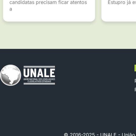
candidatas precisam ficar atentos
Estupro já 
a
© 2016-2025 - UNALE - União Na