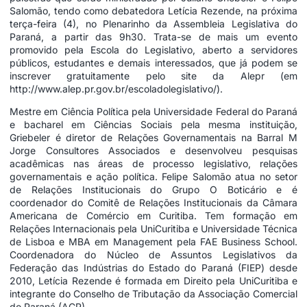
Salomão, tendo como debatedora Letícia Rezende, na próxima
terça-feira (4), no Plenarinho da
Assembleia Legislativa
do
Paraná, a partir das 9h30. Trata-se de mais um evento
promovido pela Escola do Legislativo, aberto a servidores
públicos, estudantes e demais interessados, que já podem se
inscrever gratuitamente pelo site da Alepr (em
http://www.alep.pr.gov.br/escoladolegislativo/
).
Mestre em Ciência Política pela Universidade Federal do Paraná
e bacharel em Ciências Sociais pela mesma instituição,
Griebeler é diretor de Relações Governamentais na Barral M
Jorge Consultores Associados e desenvolveu pesquisas
acadêmicas nas áreas de
processo legislativo
, relações
governamentais e ação política. Felipe Salomão atua no setor
de Relações Institucionais do Grupo O Boticário e é
coordenador do Comitê de Relações Institucionais da Câmara
Americana de Comércio em Curitiba. Tem formação em
Relações Internacionais pela UniCuritiba e Universidade Técnica
de Lisboa e MBA em Management pela FAE Business School.
Coordenadora do Núcleo de Assuntos Legislativos da
Federação das Indústrias do Estado do Paraná (FIEP) desde
2010, Letícia Rezende é formada em Direito pela UniCuritiba e
integrante do Conselho de Tributação da Associação Comercial
do Paraná (ACP).