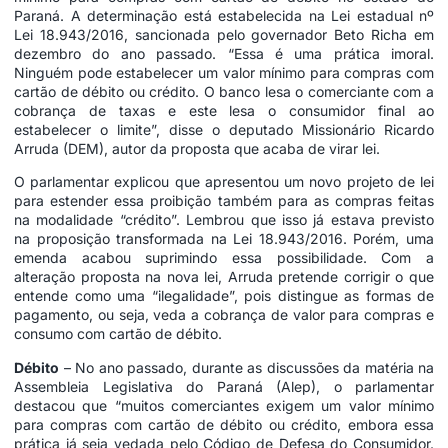
Paraná. A determinação está estabelecida na
Lei
estadual nº
Lei
18.943/2016
, sancionada pelo governador Beto Richa em
dezembro do ano passado. “Essa é uma prática imoral.
Ninguém pode estabelecer um valor mínimo para compras com
cartão de débito ou crédito. O banco lesa o comerciante com a
cobrança de taxas e este lesa o consumidor final ao
estabelecer o limite”, disse o deputado Missionário Ricardo
Arruda (DEM), autor da proposta que acaba de virar lei.
O parlamentar explicou que apresentou um novo projeto de lei
para estender essa proibição também para as compras feitas
na modalidade “crédito”. Lembrou que isso já estava previsto
na proposição transformada na Lei 18.943/2016. Porém, uma
emenda acabou suprimindo essa possibilidade. Com a
alteração proposta na nova lei, Arruda pretende corrigir o que
entende como uma “ilegalidade”, pois distingue as formas de
pagamento, ou seja, veda a cobrança de valor para compras e
consumo com cartão de débito.
Débito
– No ano passado, durante as discussões da matéria na
Assembleia Legislativa
do Paraná (Alep), o parlamentar
destacou que “muitos comerciantes exigem um valor mínimo
para compras com cartão de débito ou crédito, embora essa
prática já seja vedada pelo Código de Defesa do Consumidor.