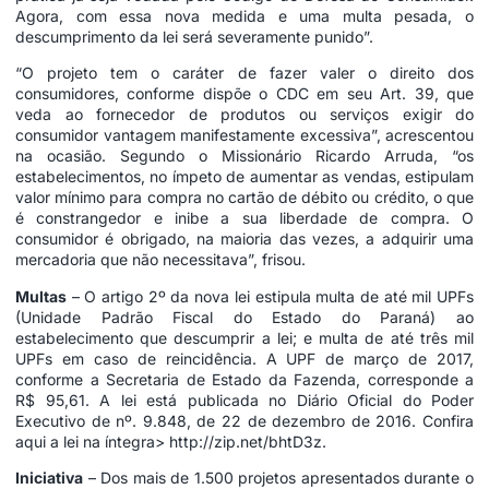
Agora, com essa nova medida e uma multa pesada, o
descumprimento da lei será severamente punido”.
“O projeto tem o caráter de fazer valer o direito dos
consumidores, conforme dispõe o CDC em seu Art. 39, que
veda ao fornecedor de produtos ou serviços exigir do
consumidor vantagem manifestamente excessiva”, acrescentou
na ocasião. Segundo o Missionário Ricardo Arruda, “os
estabelecimentos, no ímpeto de aumentar as vendas, estipulam
valor mínimo para compra no cartão de débito ou crédito, o que
é constrangedor e inibe a sua liberdade de compra. O
consumidor é obrigado, na
maioria
das vezes, a adquirir uma
mercadoria que não necessitava”, frisou.
Multas
– O artigo 2º da nova lei estipula multa de até mil UPFs
(Unidade Padrão Fiscal do Estado do Paraná) ao
estabelecimento que descumprir a lei; e multa de até três mil
UPFs em caso de reincidência. A UPF de março de 2017,
conforme a Secretaria de Estado da Fazenda, corresponde a
R$ 95,61. A lei está publicada no Diário Oficial do
Poder
Executivo
de nº. 9.848, de 22 de dezembro de 2016. Confira
aqui a lei na íntegra>
http://zip.net/bhtD3z
.
Iniciativa
– Dos mais de 1.500
projetos
apresentados durante o