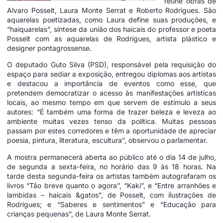
reúne obras de
Alvaro Posselt, Laura Monte Serrat e Roberto Rodrigues. São
aquarelas poetizadas, como Laura define suas produções, e
“haiquarelas”, síntese da união dos haicais do professor e poeta
Posselt com as aquarelas de Rodrigues, artista plástico e
designer pontagrossense.
O deputado Guto Silva (PSD), responsável pela requisição do
espaço para sediar a exposição, entregou diplomas aos artistas
e destacou a importância de eventos como esse, que
pretendem democratizar o acesso às manifestações artísticas
locais, ao mesmo tempo em que servem de estímulo a seus
autores: “É também uma forma de trazer beleza e leveza ao
ambiente muitas vezes tenso da política. Muitas pessoas
passam por estes corredores e têm a oportunidade de apreciar
poesia, pintura, literatura, escultura”, observou o parlamentar.
A mostra permanecerá aberta ao público até o dia 14 de julho,
de segunda a sexta-feira, no horário das 9 às 18 horas. Na
tarde desta segunda-feira os artistas também autografaram os
livros “Tão breve quanto o agora”, “Kaki”, e “Entre arranhões e
lambidas – haicais &gatos”, de Posselt, com ilustrações de
Rodrigues; e “Saberes e sentimentos” e “Educação para
crianças pequenas”, de Laura Monte Serrat.