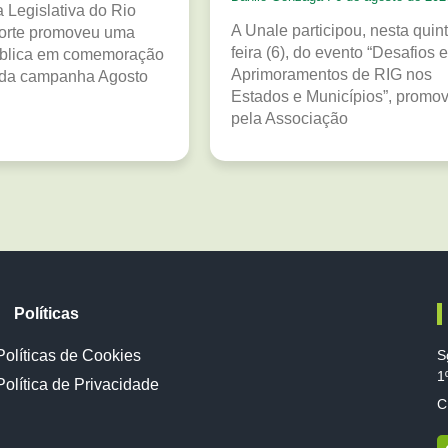
 Legislativa do Rio
A Unale participou, nesta quint
orte promoveu uma
feira (6), do evento “Desafios e
ública em comemoração
Aprimoramentos de RIG nos
 da campanha Agosto
Estados e Municípios”, promo
pela Associação
Políticas
Políticas de Cookies
S
1
Política de Privacidade
C