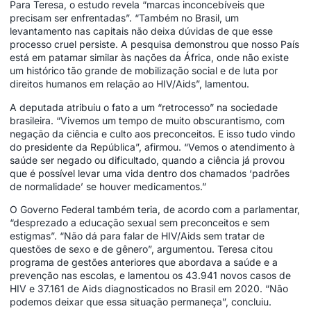
Para Teresa, o estudo revela “marcas inconcebíveis que
precisam ser enfrentadas”. “Também no Brasil, um
levantamento nas capitais não deixa dúvidas de que esse
processo cruel persiste. A pesquisa demonstrou que nosso País
está em patamar similar às nações da África, onde não existe
um histórico tão grande de mobilização social e de luta por
direitos humanos em relação ao HIV/Aids”, lamentou.
A deputada atribuiu o fato a um “retrocesso” na sociedade
brasileira. “Vivemos um tempo de muito obscurantismo, com
negação da ciência e culto aos preconceitos. E isso tudo vindo
do presidente da República”, afirmou. “Vemos o atendimento à
saúde ser negado ou dificultado, quando a ciência já provou
que é possível levar uma vida dentro dos chamados ‘padrões
de normalidade’ se houver medicamentos.”
O Governo Federal também teria, de acordo com a parlamentar,
“desprezado a educação sexual sem preconceitos e sem
estigmas”. “Não dá para falar de HIV/Aids sem tratar de
questões de sexo e de gênero”, argumentou. Teresa citou
programa de gestões anteriores que abordava a saúde e a
prevenção nas escolas, e lamentou os 43.941 novos casos de
HIV e 37.161 de Aids diagnosticados no Brasil em 2020. “Não
podemos deixar que essa situação permaneça”, concluiu.