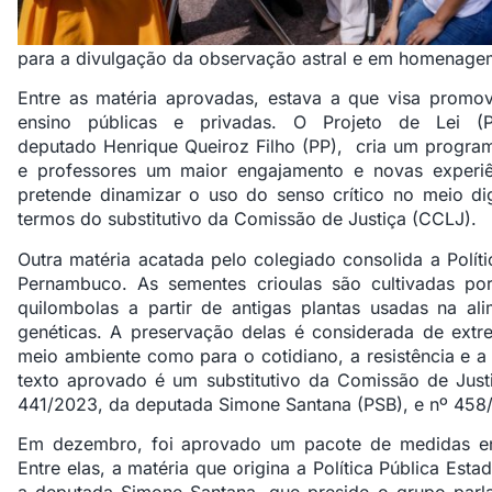
para a divulgação da observação astral e em homenagem 
Entre as matéria aprovadas, estava a que visa promov
ensino públicas e privadas. O Projeto de Lei (
deputado Henrique Queiroz Filho (PP), cria um progra
e professores um maior engajamento e novas experiê
pretende dinamizar o uso do senso crítico no meio dig
termos do substitutivo da Comissão de Justiça (CCLJ).
Outra matéria acatada pelo colegiado consolida a Polít
Pernambuco. As sementes crioulas são cultivadas por 
quilombolas a partir de antigas plantas usadas na al
genéticas. A preservação delas é considerada de ext
meio ambiente como para o cotidiano, a resistência e a
texto aprovado é um substitutivo da Comissão de Justi
441/2023, da deputada Simone Santana (PSB), e nº 458/2
Em dezembro, foi aprovado um pacote de medidas en
Entre elas, a matéria que origina a Política Pública Est