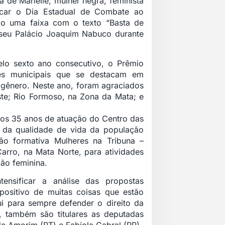
de Marielle, mulher negra, feminista
rcar o Dia Estadual de Combate ao
rio uma faixa com o texto “Basta de
useu Palácio Joaquim Nabuco durante
elo sexto ano consecutivo, o Prêmio
ões municipais que se destacam em
 gênero. Neste ano, foram agraciados
este; Rio Formoso, na Zona da Mata; e
os 35 anos de atuação do Centro das
 da qualidade de vida da população
ão formativa Mulheres na Tribuna –
arro, na Mata Norte, para atividades
ão feminina.
ensificar a análise das propostas
 positivo de muitas coisas que estão
i para sempre defender o direito da
a, também são titulares as deputadas