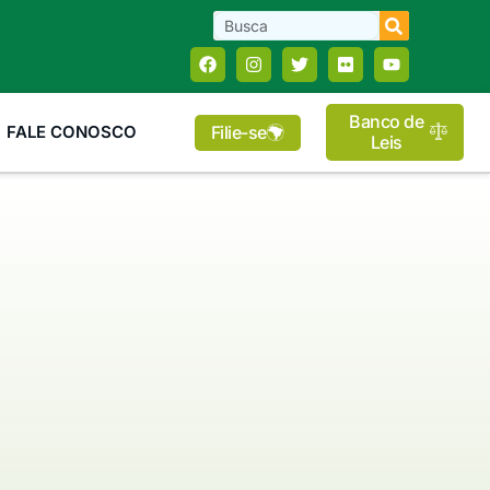
Banco de
Filie-se
FALE CONOSCO
Leis
m