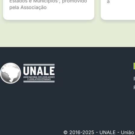
Estados e Municípios”, promovido
a
pela Associação
© 2016-2025 - UNALE - União Na