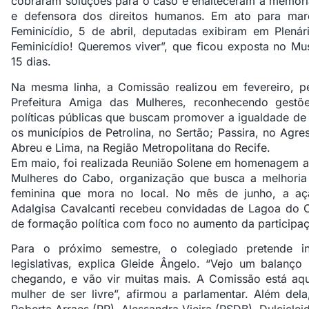
cobraram soluções para o caso e enalteceram a memória 
e defensora dos direitos humanos. Em ato para ma
Feminicídio, 5 de abril, deputadas exibiram em Plená
Feminicídio! Queremos viver”, que ficou exposta no M
15 dias.
Na mesma linha, a Comissão realizou em fevereiro, p
Prefeitura Amiga das Mulheres, reconhecendo gest
políticas públicas que buscam promover a igualdade de
os municípios de Petrolina, no Sertão; Passira, no Agr
Abreu e Lima, na Região Metropolitana do Recife.
Em maio, foi realizada Reunião Solene em homenagem a
Mulheres do Cabo, organização que busca a melhoria
feminina que mora no local. No mês de junho, a aç
Adalgisa Cavalcanti recebeu convidadas de Lagoa do C
de formação política com foco no aumento da participaç
Para o próximo semestre, o colegiado pretende int
legislativas, explica Gleide Ângelo. “Vejo um balanço
chegando, e vão vir muitas mais. A Comissão está aqu
mulher de ser livre”, afirmou a parlamentar. Além del