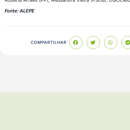
Roberta Arraes (PP), Alessandra Vieira (PSDB), Dulciclei
Fonte: ALEPE
COMPARTILHAR