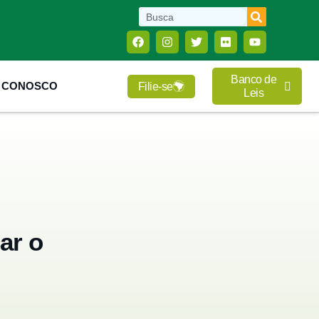
Banco de
E CONOSCO
Filie-se
Leis
ar o