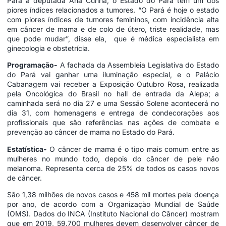
Para a deputada Ana Cunha, o Estado do Pará tem um dos
piores índices relacionados a tumores. “O Pará é hoje o estado
com piores índices de tumores femininos, com incidência alta
em câncer de mama e de colo de útero, triste realidade, mas
que pode mudar”, disse ela, que é médica especialista em
ginecologia e obstetrícia.
Programação-
A fachada da Assembleia Legislativa do Estado
do Pará vai ganhar uma iluminação especial, e o Palácio
Cabanagem vai receber a Exposição Outubro Rosa, realizada
pela Oncológica do Brasil no hall de entrada da Alepa; a
caminhada será no dia 27 e uma Sessão Solene acontecerá no
dia 31, com homenagens e entrega de condecorações aos
profissionais que são referências nas ações de combate e
prevenção ao câncer de mama no Estado do Pará.
Estatística-
O câncer de mama é o tipo mais comum entre as
mulheres no mundo todo, depois do câncer de pele não
melanoma. Representa cerca de 25% de todos os casos novos
de câncer.
São 1,38 milhões de novos casos e 458 mil mortes pela doença
por ano, de acordo com a Organização Mundial de Saúde
(OMS). Dados do INCA (Instituto Nacional do Câncer) mostram
que em 2019, 59.700 mulheres devem desenvolver câncer de