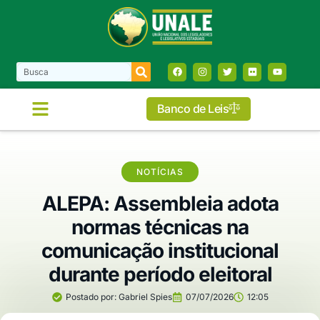
Banco de Leis
COMISSÕES E FRENTES
NOTÍCIAS
ALEPA: Assembleia adota
normas técnicas na
comunicação institucional
durante período eleitoral
Postado por:
Gabriel Spies
07/07/2026
12:05