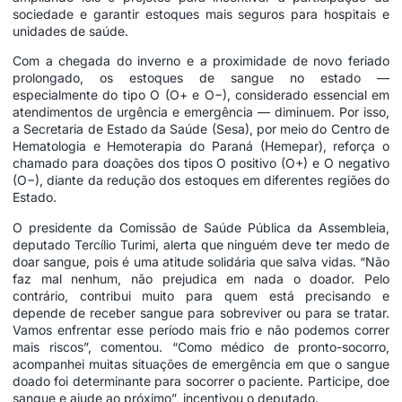
sociedade e garantir estoques mais seguros para hospitais e
unidades de saúde.
Com a chegada do inverno e a proximidade de novo feriado
prolongado, os estoques de sangue no estado —
especialmente do tipo O (O+ e O−), considerado essencial em
atendimentos de urgência e emergência — diminuem. Por isso,
a Secretaria de Estado da Saúde (Sesa), por meio do Centro de
Hematologia e Hemoterapia do Paraná (Hemepar), reforça o
chamado para doações dos tipos O positivo (O+) e O negativo
(O−), diante da redução dos estoques em diferentes regiões do
Estado.
O presidente da Comissão de Saúde Pública da Assembleia,
deputado Tercílio Turimi, alerta que ninguém deve ter medo de
doar sangue, pois é uma atitude solidária que salva vidas. “Não
faz mal nenhum, não prejudica em nada o doador. Pelo
contrário, contribui muito para quem está precisando e
depende de receber sangue para sobreviver ou para se tratar.
Vamos enfrentar esse período mais frio e não podemos correr
mais riscos”, comentou. “Como médico de pronto-socorro,
acompanhei muitas situações de emergência em que o sangue
doado foi determinante para socorrer o paciente. Participe, doe
sangue e ajude ao próximo”, incentivou o deputado.