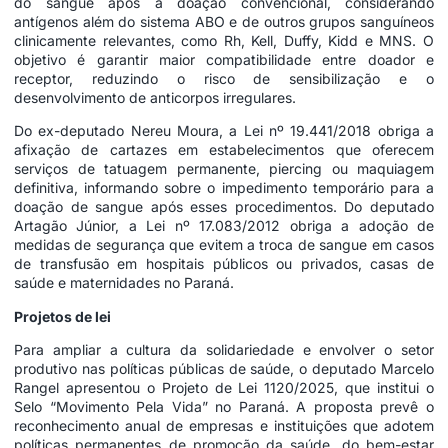
do sangue após a doação convencional, considerando
antígenos além do sistema ABO e de outros grupos sanguíneos
clinicamente relevantes, como Rh, Kell, Duffy, Kidd e MNS. O
objetivo é garantir maior compatibilidade entre doador e
receptor, reduzindo o risco de sensibilização e o
desenvolvimento de anticorpos irregulares.
Do ex-deputado Nereu Moura, a Lei nº 19.441/2018 obriga a
afixação de cartazes em estabelecimentos que oferecem
serviços de tatuagem permanente, piercing ou maquiagem
definitiva, informando sobre o impedimento temporário para a
doação de sangue após esses procedimentos. Do deputado
Artagão Júnior, a Lei nº 17.083/2012 obriga a adoção de
medidas de segurança que evitem a troca de sangue em casos
de transfusão em hospitais públicos ou privados, casas de
saúde e maternidades no Paraná.
Projetos de lei
Para ampliar a cultura da solidariedade e envolver o setor
produtivo nas políticas públicas de saúde, o deputado Marcelo
Rangel apresentou o Projeto de Lei 1120/2025, que institui o
Selo “Movimento Pela Vida” no Paraná. A proposta prevê o
reconhecimento anual de empresas e instituições que adotem
políticas permanentes de promoção da saúde, do bem-estar