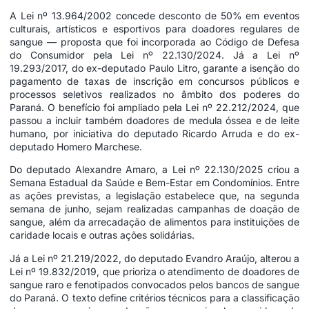
A Lei nº 13.964/2002 concede desconto de 50% em eventos
culturais, artísticos e esportivos para doadores regulares de
sangue — proposta que foi incorporada ao Código de Defesa
do Consumidor pela Lei nº 22.130/2024. Já a Lei nº
19.293/2017, do ex-deputado Paulo Litro, garante a isenção do
pagamento de taxas de inscrição em concursos públicos e
processos seletivos realizados no âmbito dos poderes do
Paraná. O benefício foi ampliado pela Lei nº 22.212/2024, que
passou a incluir também doadores de medula óssea e de leite
humano, por iniciativa do deputado Ricardo Arruda e do ex-
deputado Homero Marchese.
Do deputado Alexandre Amaro, a Lei nº 22.130/2025 criou a
Semana Estadual da Saúde e Bem-Estar em Condomínios. Entre
as ações previstas, a legislação estabelece que, na segunda
semana de junho, sejam realizadas campanhas de doação de
sangue, além da arrecadação de alimentos para instituições de
caridade locais e outras ações solidárias.
Já a Lei nº 21.219/2022, do deputado Evandro Araújo, alterou a
Lei nº 19.832/2019, que prioriza o atendimento de doadores de
sangue raro e fenotipados convocados pelos bancos de sangue
do Paraná. O texto define critérios técnicos para a classificação