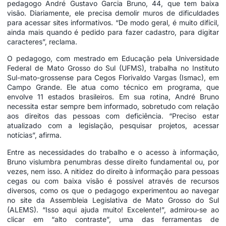
pedagogo André Gustavo Garcia Bruno, 44, que tem baixa
visão. Diariamente, ele precisa demolir muros de dificuldades
para acessar sites informativos. “De modo geral, é muito difícil,
ainda mais quando é pedido para fazer cadastro, para digitar
caracteres”, reclama.
O pedagogo, com mestrado em Educação pela Universidade
Federal de Mato Grosso do Sul (UFMS), trabalha no Instituto
Sul-mato-grossense para Cegos Florivaldo Vargas (Ismac), em
Campo Grande. Ele atua como técnico em programa, que
envolve 11 estados brasileiros. Em sua rotina, André Bruno
necessita estar sempre bem informado, sobretudo com relação
aos direitos das pessoas com deficiência. “Preciso estar
atualizado com a legislação, pesquisar projetos, acessar
notícias”, afirma.
Entre as necessidades do trabalho e o acesso à informação,
Bruno vislumbra penumbras desse direito fundamental ou, por
vezes, nem isso. A nitidez do direito à informação para pessoas
cegas ou com baixa visão é possível através de recursos
diversos, como os que o pedagogo experimentou ao navegar
no site da Assembleia Legislativa de Mato Grosso do Sul
(ALEMS). “Isso aqui ajuda muito! Excelente!”, admirou-se ao
clicar em “alto contraste”, uma das ferramentas de