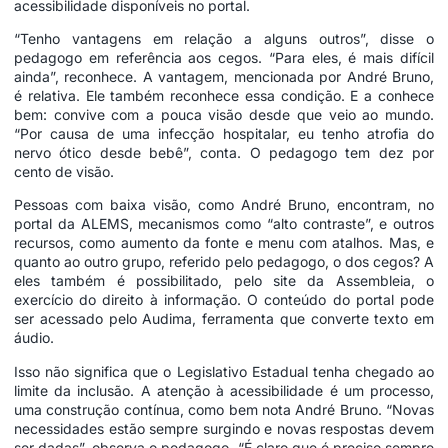
acessibilidade disponíveis no portal.
“Tenho vantagens em relação a alguns outros”, disse o
pedagogo em referência aos cegos. “Para eles, é mais difícil
ainda”, reconhece. A vantagem, mencionada por André Bruno,
é relativa. Ele também reconhece essa condição. E a conhece
bem: convive com a pouca visão desde que veio ao mundo.
“Por causa de uma infecção hospitalar, eu tenho atrofia do
nervo ótico desde bebê”, conta. O pedagogo tem dez por
cento de visão.
Pessoas com baixa visão, como André Bruno, encontram, no
portal da ALEMS, mecanismos como “alto contraste”, e outros
recursos, como aumento da fonte e menu com atalhos. Mas, e
quanto ao outro grupo, referido pelo pedagogo, o dos cegos? A
eles também é possibilitado, pelo site da Assembleia, o
exercício do direito à informação. O conteúdo do portal pode
ser acessado pelo Audima, ferramenta que converte texto em
áudio.
Isso não significa que o Legislativo Estadual tenha chegado ao
limite da inclusão. A atenção à acessibilidade é um processo,
uma construção contínua, como bem nota André Bruno. “Novas
necessidades estão sempre surgindo e novas respostas devem
ser dadas”, observa o pedagogo. “É claro que é preciso sempre