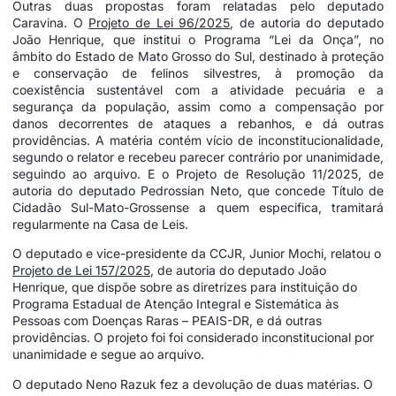
Outras duas propostas foram relatadas pelo deputado
Caravina. O
Projeto de Lei 96/2025
, de autoria do deputado
João Henrique, que institui o Programa “Lei da Onça”, no
âmbito do Estado de Mato Grosso do Sul, destinado à proteção
e conservação de felinos silvestres, à promoção da
coexistência sustentável com a atividade pecuária e a
segurança da população, assim como a compensação por
danos decorrentes de ataques a rebanhos, e dá outras
providências. A matéria contém vício de inconstitucionalidade,
segundo o relator e recebeu parecer contrário por unanimidade,
seguindo ao arquivo. E o Projeto de Resolução 11/2025, de
autoria do deputado Pedrossian Neto, que concede Título de
Cidadão Sul-Mato-Grossense a quem especifica, tramitará
regularmente na Casa de Leis.
O deputado e vice-presidente da CCJR, Junior Mochi, relatou o
Projeto de Lei 157/2025
, de autoria do deputado João
Henrique, que dispõe sobre as diretrizes para instituição do
Programa Estadual de Atenção Integral e Sistemática às
Pessoas com Doenças Raras – PEAIS-DR, e dá outras
providências. O projeto foi foi considerado inconstitucional por
unanimidade e segue ao arquivo.
O deputado Neno Razuk fez a devolução de duas matérias. O