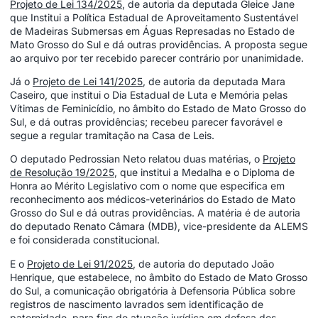
Projeto de Lei 134/2025
, de autoria da deputada Gleice Jane
que Institui a Política Estadual de Aproveitamento Sustentável
de Madeiras Submersas em Águas Represadas no Estado de
Mato Grosso do Sul e dá outras providências. A proposta segue
ao arquivo por ter recebido parecer contrário por unanimidade.
Já o
Projeto de Lei 141/2025
, de autoria da deputada Mara
Caseiro, que institui o Dia Estadual de Luta e Memória pelas
Vítimas de Feminicídio, no âmbito do Estado de Mato Grosso do
Sul, e dá outras providências; recebeu parecer favorável e
segue a regular tramitação na Casa de Leis.
O deputado Pedrossian Neto relatou duas matérias, o
Projeto
de Resolução 19/2025
, que institui a Medalha e o Diploma de
Honra ao Mérito Legislativo com o nome que especifica em
reconhecimento aos médicos-veterinários do Estado de Mato
Grosso do Sul e dá outras providências. A matéria é de autoria
do deputado Renato Câmara (MDB), vice-presidente da ALEMS
e foi considerada constitucional.
E o
Projeto de Lei 91/2025
, de autoria do deputado João
Henrique, que estabelece, no âmbito do Estado de Mato Grosso
do Sul, a comunicação obrigatória à Defensoria Pública sobre
registros de nascimento lavrados sem identificação de
paternidade, para fins de atuação jurídica em defesa dos