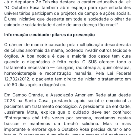
Já o deputado Zé Teixeira destaca o caráter educativo da lei:
“O Outubro Rosa também abre espaço para que estudantes
universitários participem de projetos de campo e ações sociais.
É uma iniciativa que desperta em toda a sociedade o olhar de
cuidado e solidariedade diante de uma doença tão cruel.”
Informação e cuidado: pilares da prevenção
O câncer de mama é causado pela multiplicação desordenada
de células anormais da mama, podendo invadir outros tecidos e
órgãos. A boa notícia é que a maioria dos casos tem cura
quando o diagnóstico é feito cedo. O SUS oferece todo o
tratamento necessário — cirurgias, radioterapia, quimioterapia,
hormonioterapia e reconstrução mamária. Pela Lei Federal
12.732/2012, o paciente tem direito de iniciar o tratamento em
até 60 dias após o diagnóstico.
Em Campo Grande, a Associação Amor em Rede atua desde
2023 na Santa Casa, prestando apoio social e emocional a
pacientes em tratamento oncológico. A presidente da entidade,
Jussimara Mota, explica que o cuidado deve ser contínuo:
“Entregamos chá três vezes por semana, montamos cestas
básicas e mantemos um brechó solidário. Mas o mais
importante é lembrar que o Outubro Rosa precisa durar o ano
inteiro. O autoexame é um aliado, mas o essencial é conhecer o