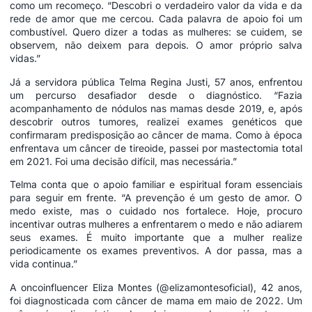
como um recomeço. “Descobri o verdadeiro valor da vida e da
rede de amor que me cercou. Cada palavra de apoio foi um
combustível. Quero dizer a todas as mulheres: se cuidem, se
observem, não deixem para depois. O amor próprio salva
vidas.”
Já a servidora pública Telma Regina Justi, 57 anos, enfrentou
um percurso desafiador desde o diagnóstico. “Fazia
acompanhamento de nódulos nas mamas desde 2019, e, após
descobrir outros tumores, realizei exames genéticos que
confirmaram predisposição ao câncer de mama. Como à época
enfrentava um câncer de tireoide, passei por mastectomia total
em 2021. Foi uma decisão difícil, mas necessária.”
Telma conta que o apoio familiar e espiritual foram essenciais
para seguir em frente. “A prevenção é um gesto de amor. O
medo existe, mas o cuidado nos fortalece. Hoje, procuro
incentivar outras mulheres a enfrentarem o medo e não adiarem
seus exames. É muito importante que a mulher realize
periodicamente os exames preventivos. A dor passa, mas a
vida continua.”
A oncoinfluencer Eliza Montes (@elizamontesoficial), 42 anos,
foi diagnosticada com câncer de mama em maio de 2022. Um