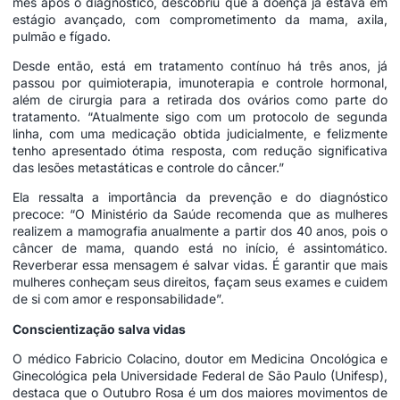
mês após o diagnóstico, descobriu que a doença já estava em
estágio avançado, com comprometimento da mama, axila,
pulmão e fígado.
Desde então, está em tratamento contínuo há três anos, já
passou por quimioterapia, imunoterapia e controle hormonal,
além de cirurgia para a retirada dos ovários como parte do
tratamento. “Atualmente sigo com um protocolo de segunda
linha, com uma medicação obtida judicialmente, e felizmente
tenho apresentado ótima resposta, com redução significativa
das lesões metastáticas e controle do câncer.”
Ela ressalta a importância da prevenção e do diagnóstico
precoce: “O Ministério da Saúde recomenda que as mulheres
realizem a mamografia anualmente a partir dos 40 anos, pois o
câncer de mama, quando está no início, é assintomático.
Reverberar essa mensagem é salvar vidas. É garantir que mais
mulheres conheçam seus direitos, façam seus exames e cuidem
de si com amor e responsabilidade”.
Conscientização salva vidas
O médico Fabricio Colacino, doutor em Medicina Oncológica e
Ginecológica pela Universidade Federal de São Paulo (Unifesp),
destaca que o Outubro Rosa é um dos maiores movimentos de