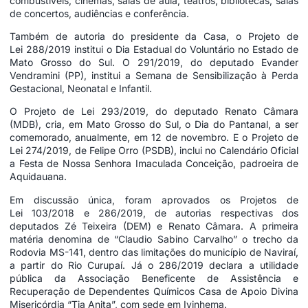
combustíveis, cinemas, salas de aula, teatros, bibliotecas, salas
de concertos, audiências e conferência.
Também de autoria do presidente da Casa, o Projeto de
Lei
288/2019
institui o Dia Estadual do Voluntário no Estado de
Mato Grosso do Sul. O
291/2019
, do deputado Evander
Vendramini (PP), institui a Semana de Sensibilização à Perda
Gestacional, Neonatal e Infantil.
O
Projeto de Lei 293/2019
, do deputado Renato Câmara
(MDB), cria, em Mato Grosso do Sul, o Dia do Pantanal, a ser
comemorado, anualmente, em 12 de novembro. E o Projeto de
Lei
274/2019
, de Felipe Orro (PSDB), inclui no Calendário Oficial
a Festa de Nossa Senhora Imaculada Conceição, padroeira de
Aquidauana.
Em discussão única, foram aprovados os Projetos de
Lei
103/2018
e
286/2019
, de autorias respectivas dos
deputados Zé Teixeira (DEM) e Renato Câmara. A primeira
matéria denomina de “Claudio Sabino Carvalho” o trecho da
Rodovia MS-141, dentro das limitações do município de Naviraí,
a partir do Rio Curupaí. Já o 286/2019 declara a utilidade
pública da Associação Beneficente de Assistência e
Recuperação de Dependentes Químicos Casa de Apoio Divina
Misericórdia “Tia Anita”, com sede em Ivinhema.