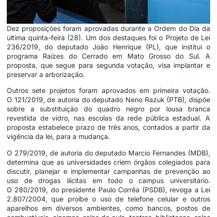
Dez proposições foram aprovadas durante a Ordem do Dia da
ultima quinta-feira (28). Um dos destaques foi o
Projeto de Lei
236/2019
, do deputado João Henrique (PL), que institui o
programa Raízes do Cerrado em Mato Grosso do Sul. A
proposta, que segue para segunda votação, visa implantar e
preservar a arborização.
Outros sete projetos foram aprovados em primeira votação.
O
121/2019
, de autoria do deputado Neno Razuk (PTB), dispõe
sobre a substituição do quadro negro por lousa branca
revestida de vidro, nas escolas da rede pública estadual. A
proposta estabelece prazo de três anos, contados a partir da
vigência da lei, para a mudança.
O
279/2019
, de autoria do deputado Marcio Fernandes (MDB),
determina que as universidades criem órgãos colegiados para
discutir, planejar e implementar campanhas de prevenção ao
uso de drogas ilícitas em todo o campus universitário.
O
280/2019,
do presidente Paulo Corrêa (PSDB), revoga a
Lei
2.807/2004
, que proíbe o uso de telefone celular e outros
aparelhos em diversos ambientes, como bancos, postos de