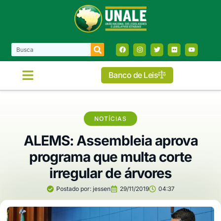
Banco de Leis
COMISSÕES E FRENTES
NOTÍCIAS
ALEMS: Assembleia aprova
programa que multa corte
irregular de árvores
Postado por:
jessen
29/11/2019
04:37