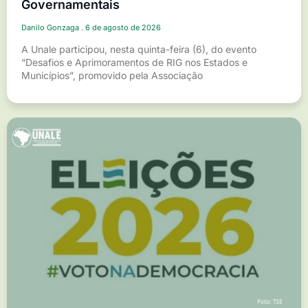
Governamentais
Danilo Gonzaga
6 de agosto de 2026
A Unale participou, nesta quinta-feira (6), do evento
“Desafios e Aprimoramentos de RIG nos Estados e
Municípios”, promovido pela Associação