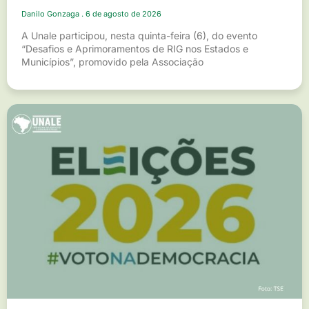
Danilo Gonzaga
6 de agosto de 2026
A Unale participou, nesta quinta-feira (6), do evento
“Desafios e Aprimoramentos de RIG nos Estados e
Municípios”, promovido pela Associação