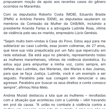
propuseram moção de apoio aos recentes casos do gênero
ocorridos no Maranhão.
Com os deputados Roberto Costa (MDB), Eduardo Braide
(PMN) e Antônio Pereira (DEM), as deputadas saudaram os
membros da Comissão da Mulher da OAB/MA, incluindo a
presidente Ananda Farias e a advogada Ludmila Rosa, vítima
de violência pelo seu ex-marido, empresário Lúcio Genésio.
“Sejam muito bem-vindas à Casa do Povo. Estou aqui para me
solidarizar ao caso Ludmila, essa jovem colinense, de 27 anos,
que teve sua vida prejudicada por um fato que repercutiu em
rede estadual. Ela está aqui no plenário, representando todas
as mulheres maranhenses, vítimas de violência doméstica. Eu
estou aqui para empunhar a minha voz, como sempre, em
defesa das Ludmilas, das Marianas, das Marias e das Joanas,
para que se faça Justiça. Ludmila, você é um exemplo a ser
seguido. Parabéns pela sua coragem em denunciar o seu
agressor. Parabéns por buscar os seus direitos e conte conosco
sempre”, afirmou Nina Melo.
Andrea Murad destacou a luta que as mulheres – revoltadas
com a situação que aconteceu com a Ludmila – vêm travando
em prol da causa. “A união no combate à violência contra a