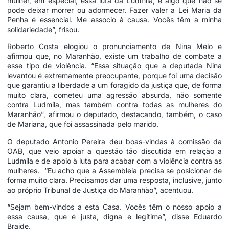
mulher, em especial, essa luta da Ludmila, é algo que não se
pode deixar morrer ou adormecer. Fazer valer a Lei Maria da
Penha é essencial. Me associo à causa. Vocês têm a minha
solidariedade”, frisou.
Roberto Costa elogiou o pronunciamento de Nina Melo e
afirmou que, no Maranhão, existe um trabalho de combate a
esse tipo de violência. “Essa situação que a deputada Nina
levantou é extremamente preocupante, porque foi uma decisão
que garantiu a liberdade a um foragido da justiça que, de forma
muito clara, cometeu uma agressão absurda, não somente
contra Ludmila, mas também contra todas as mulheres do
Maranhão”, afirmou o deputado, destacando, também, o caso
de Mariana, que foi assassinada pelo marido.
O deputado Antonio Pereira deu boas-vindas à comissão da
OAB, que veio apoiar a questão tão discutida em relação a
Ludmila e de apoio à luta para acabar com a violência contra as
mulheres. “Eu acho que a Assembleia precisa se posicionar de
forma muito clara. Precisamos dar uma resposta, inclusive, junto
ao próprio Tribunal de Justiça do Maranhão”, acentuou.
“Sejam bem-vindos a esta Casa. Vocês têm o nosso apoio a
essa causa, que é justa, digna e legítima”, disse Eduardo
Braide.