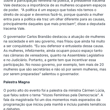
Sobre a participação feminina na política, a presidente Iracema
Vale destacou a importância de as mulheres ocuparem espaços
de poder. “A política é um espaço que todas nós temos o
direito de ocupar e devemos fazê-lo, porque quando a mulher
entra para a política ela traz um olhar diferente para as causas,
principalmente daqueles que mais precisam”, disse a deputada
Iracema Vale.
O governador Carlos Brandão destacou a atuação de mulheres
na sociedade e em seu governo, mas frisou que ainda há muito
a ser conquistado. “Eu sou defensor e entusiasta dessa causa.
As mulheres, infelizmente, ainda ocupam pouco espaço tanto
nas câmaras de vereadores, quanto na Assembleia Legislativa
e no Judiciário. Portanto, a gente tem que incentivar essa
participação. No nosso governo, por exemplo, tem mais de 20
mulheres que são secretárias e não só por serem mulheres, mas
por serem preparadas” salientou o governador.
Palestra
Magna
O ponto alto do evento foi a palestra da ministra Cármen Lúcia,
que falou sobre o tema “Vozes Femininas pela Democracia”. A
fala da magistrada foi um dos momentos mais esperados da
programação que iniciou pela manhã e incluiu painéis temáticos
e debates.