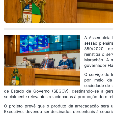
A Assembleia 
sessão plenária
359/2020, de
reinstitui o s
Maranhão. A m
governador Flá
O serviço de l
por meio da
sociedade de e
de Estado de Governo (SEGOV), destinando-se a gerar
socialmente relevantes relacionadas à promoção do dire
O projeto prevê que o produto da arrecadação será u
Executivo, devendo ser destinados percentuais à seguri