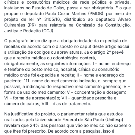
clínicas e consultórios médicos da rede pública e privada,
instalados no Estado de Goiás, passa a ser obrigatória. É o que
propõe o deputado Paulo Cezar Martins (PMDB), por meio de
projeto de lei nº 3105/16, distribuído ao deputado Álvaro
Guimarães (PR) para relatoria na Comissão de Constituição,
Justiça e Redação (CCJ).
O parágrafo único diz que a obrigatoriedade da expedição de
receitas de acordo com o disposto no caput deste artigo exclui
a utilização de códigos ou abreviaturas. Já o artigo 2° prevê
que a receita médica ou odontológica conterá,
obrigatoriamente, as seguintes informações: I – nome, endereço
e telefone do posto médico, hospital, clínica ou consultório
médico onde foi expedida a receita; II – nome e endereço do
paciente; 111- nome do medicamento indicado, e, sempre que
possível, a indicação do respectivo medicamento genérico; IV –
forma de uso do medicamento; V – concentração e dosagem;
VI – forma de apresentação; VII – quantidade prescrita e
número de caixas; VIII – dias de tratamento.
Na justificativa do projeto, o parlamentar relata que estudos
realizados pela Universidade Federal de São Paulo (Unifesp)
revelam que 24% das pessoas que vão ao médico não sabem o
que lhes foi prescrito. De acordo com a pesquisa, isso é