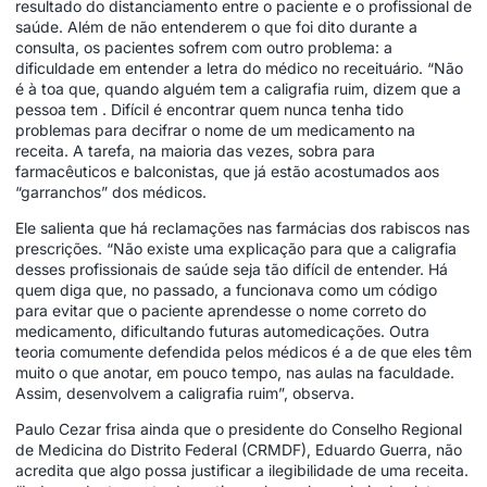
resultado do distanciamento entre o paciente e o profissional de
saúde. Além de não entenderem o que foi dito durante a
consulta, os pacientes sofrem com outro problema: a
dificuldade em entender a letra do médico no receituário. “Não
é à toa que, quando alguém tem a caligrafia ruim, dizem que a
pessoa tem . Difícil é encontrar quem nunca tenha tido
problemas para decifrar o nome de um medicamento na
receita. A tarefa, na maioria das vezes, sobra para
farmacêuticos e balconistas, que já estão acostumados aos
“garranchos” dos médicos.
Ele salienta que há reclamações nas farmácias dos rabiscos nas
prescrições. “Não existe uma explicação para que a caligrafia
desses profissionais de saúde seja tão difícil de entender. Há
quem diga que, no passado, a funcionava como um código
para evitar que o paciente aprendesse o nome correto do
medicamento, dificultando futuras automedicações. Outra
teoria comumente defendida pelos médicos é a de que eles têm
muito o que anotar, em pouco tempo, nas aulas na faculdade.
Assim, desenvolvem a caligrafia ruim”, observa.
Paulo Cezar frisa ainda que o presidente do Conselho Regional
de Medicina do Distrito Federal (CRMDF), Eduardo Guerra, não
acredita que algo possa justificar a ilegibilidade de uma receita.