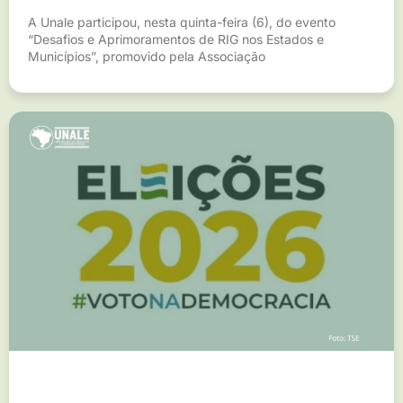
A Unale participou, nesta quinta-feira (6), do evento
“Desafios e Aprimoramentos de RIG nos Estados e
Municípios”, promovido pela Associação