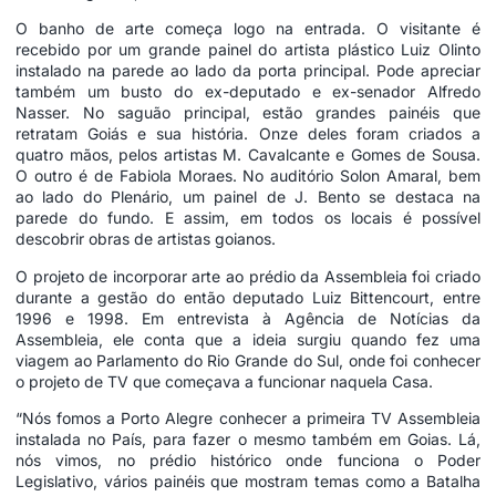
O banho de arte começa logo na entrada. O visitante é
recebido por um grande painel do artista plástico Luiz Olinto
instalado na parede ao lado da porta principal. Pode apreciar
também um busto do ex-deputado e ex-senador Alfredo
Nasser. No saguão principal, estão grandes painéis que
retratam Goiás e sua história. Onze deles foram criados a
quatro mãos, pelos artistas M. Cavalcante e Gomes de Sousa.
O outro é de Fabiola Moraes. No auditório Solon Amaral, bem
ao lado do Plenário, um painel de J. Bento se destaca na
parede do fundo. E assim, em todos os locais é possível
descobrir obras de artistas goianos.
O projeto de incorporar arte ao prédio da Assembleia foi criado
durante a gestão do então deputado Luiz Bittencourt, entre
1996 e 1998. Em entrevista à Agência de Notícias da
Assembleia, ele conta que a ideia surgiu quando fez uma
viagem ao Parlamento do Rio Grande do Sul, onde foi conhecer
o projeto de TV que começava a funcionar naquela Casa.
“Nós fomos a Porto Alegre conhecer a primeira TV Assembleia
instalada no País, para fazer o mesmo também em Goias. Lá,
nós vimos, no prédio histórico onde funciona o Poder
Legislativo, vários painéis que mostram temas como a Batalha