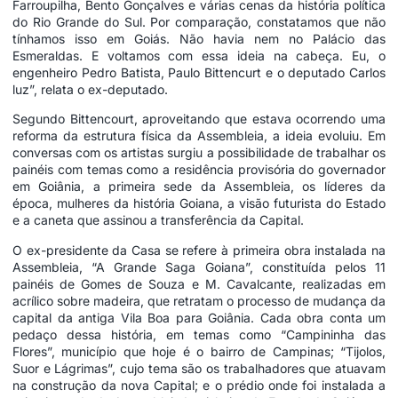
Farroupilha, Bento Gonçalves e várias cenas da história política
do Rio Grande do Sul. Por comparação, constatamos que não
tínhamos isso em Goiás. Não havia nem no Palácio das
Esmeraldas. E voltamos com essa ideia na cabeça. Eu, o
engenheiro Pedro Batista, Paulo Bittencurt e o deputado Carlos
luz”, relata o ex-deputado.
Segundo Bittencourt, aproveitando que estava ocorrendo uma
reforma da estrutura física da Assembleia, a ideia evoluiu. Em
conversas com os artistas surgiu a possibilidade de trabalhar os
painéis com temas como a residência provisória do governador
em Goiânia, a primeira sede da Assembleia, os líderes da
época, mulheres da história Goiana, a visão futurista do Estado
e a caneta que assinou a transferência da Capital.
O ex-presidente da Casa se refere à primeira obra instalada na
Assembleia, “A Grande Saga Goiana”, constituída pelos 11
painéis de Gomes de Souza e M. Cavalcante, realizadas em
acrílico sobre madeira, que retratam o processo de mudança da
capital da antiga Vila Boa para Goiânia. Cada obra conta um
pedaço dessa história, em temas como “Campininha das
Flores”, município que hoje é o bairro de Campinas; “Tijolos,
Suor e Lágrimas”, cujo tema são os trabalhadores que atuavam
na construção da nova Capital; e o prédio onde foi instalada a