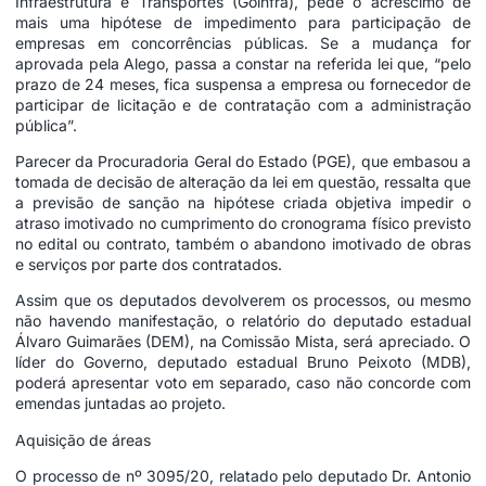
Infraestrutura e Transportes (Goinfra), pede o acréscimo de
mais uma hipótese de impedimento para participação de
empresas em concorrências públicas. Se a mudança for
aprovada pela Alego, passa a constar na referida lei que, “pelo
prazo de 24 meses, fica suspensa a empresa ou fornecedor de
participar de licitação e de contratação com a administração
pública”.
Parecer da Procuradoria Geral do Estado (PGE), que embasou a
tomada de decisão de alteração da lei em questão, ressalta que
a previsão de sanção na hipótese criada objetiva impedir o
atraso imotivado no cumprimento do cronograma físico previsto
no edital ou contrato, também o abandono imotivado de obras
e serviços por parte dos contratados.
Assim que os deputados devolverem os processos, ou mesmo
não havendo manifestação, o relatório do deputado estadual
Álvaro Guimarães (DEM), na Comissão Mista, será apreciado. O
líder do Governo, deputado estadual Bruno Peixoto (MDB),
poderá apresentar voto em separado, caso não concorde com
emendas juntadas ao projeto.
Aquisição de áreas
O processo de nº 3095/20, relatado pelo deputado Dr. Antonio