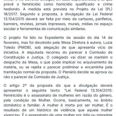
prevê o feminicídio como homicídio qualificado e crime
hediondo. A medida está prevista no Projeto de Lei (PL)
18/2017. Segundo a proposta, a divulgação da Lei Federal
13.104/2015 deverá ser feita por meio de cartazes, panfletos,
banners, revistas, jornais impressos, murais, mídias no espaço
escolar e ferramentas de comunicação similares.
O projeto foi lido no Expediente da sessão do dia 14 de
fevereiro, mas foi devolvido pela Mesa Diretora à autora, Luzia
Toledo (PMDB), sob alegação de que apresenta vício de
iniciativa. A deputada recorreu do parecer à Comissão de
Constituição e Justiça. O colegiado vai dizer se mantém o
despacho da Mesa, o que pode implicar no arquivamento da
matéria, ou se rejeita o parecer preliminar e encaminha pela
tramitação normal da proposta. O Plenário decide se aprova ou
não o parecer da Comissão de Justiça.
O artigo 2º da proposta diz que a divulgação deverá
apresentar o seguinte texto: “Lei Federal 13.104/2015:
Feminicídio é o assassinato de mulheres em razão do gênero,
pela condição de Mulher. Ocorre, basicamente, no âmbito
doméstico e familiar. A mulher é morta por ser mulher. É o
resultado de um histórico de violência que aquela mulher
vivenciou. É o assassinato de uma mulher por ódio ou misoginia