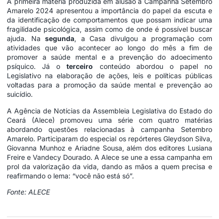
A
primeira matéria
produzida em alusão à Campanha Setembro
Amarelo 2024 apresentou a importância do papel da escuta e
da identificação de comportamentos que possam indicar uma
fragilidade psicológica, assim como de onde é possível buscar
ajuda. Na
segunda
, a Casa divulgou a programação com
atividades que vão acontecer ao longo do mês a fim de
promover a saúde mental e a prevenção do adoecimento
psíquico. Já o
terceiro
conteúdo abordou o papel no
Legislativo na elaboração de ações, leis e políticas públicas
voltadas para a promoção da saúde mental e prevenção ao
suicídio.
A Agência de Notícias da Assembleia Legislativa do Estado do
Ceará (Alece) promoveu uma série com quatro matérias
abordando questões relacionadas à campanha Setembro
Amarelo. Participaram do especial os repórteres Gleydson Silva,
Giovanna Munhoz e Ariadne Sousa, além dos editores Lusiana
Freire e Vandecy Dourado. A Alece se une a essa campanha em
prol da valorização da vida, dando as mãos a quem precisa e
reafirmando o lema: “você não está só”.
Fonte: ALECE