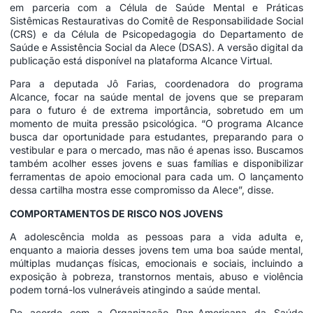
em parceria com a Célula de Saúde Mental e Práticas
Sistêmicas Restaurativas do Comitê de Responsabilidade Social
(CRS) e da Célula de Psicopedagogia do Departamento de
Saúde e Assistência Social da Alece (DSAS). A versão digital da
publicação está disponível na plataforma Alcance Virtual.
Para a deputada Jô Farias, coordenadora do programa
Alcance, focar na saúde mental de jovens que se preparam
para o futuro é de extrema importância, sobretudo em um
momento de muita pressão psicológica. “O programa Alcance
busca dar oportunidade para estudantes, preparando para o
vestibular e para o mercado, mas não é apenas isso. Buscamos
também acolher esses jovens e suas famílias e disponibilizar
ferramentas de apoio emocional para cada um. O lançamento
dessa cartilha mostra esse compromisso da Alece”, disse.
COMPORTAMENTOS DE RISCO NOS JOVENS
A adolescência molda as pessoas para a vida adulta e,
enquanto a maioria desses jovens tem uma boa saúde mental,
múltiplas mudanças físicas, emocionais e sociais, incluindo a
exposição à pobreza, transtornos mentais, abuso e violência
podem torná-los vulneráveis atingindo a saúde mental.
De acordo com a Organização Pan-Americana da Saúde