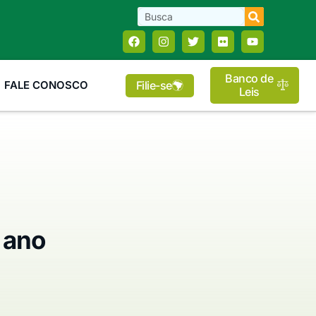
Banco de
Filie-se
FALE CONOSCO
Leis
 ano