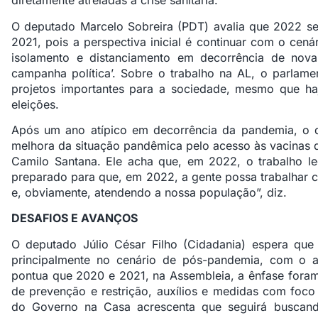
diretamente atreladas à crise sanitária.
O deputado Marcelo Sobreira (PDT) avalia que 2022 se
2021, pois a perspectiva inicial é continuar com o cen
isolamento e distanciamento em decorrência de nova
campanha política’. Sobre o trabalho na AL, o parlame
projetos importantes para a sociedade, mesmo que h
eleições.
Após um ano atípico em decorrência da pandemia, o d
melhora da situação pandêmica pelo acesso às vacinas 
Camilo Santana. Ele acha que, em 2022, o trabalho leg
preparado para que, em 2022, a gente possa trabalhar 
e, obviamente, atendendo a nossa população”, diz.
DESAFIOS E AVANÇOS
O deputado Júlio César Filho (Cidadania) espera que
principalmente no cenário de pós-pandemia, com o 
pontua que 2020 e 2021, na Assembleia, a ênfase foram
de prevenção e restrição, auxílios e medidas com foco
do Governo na Casa acrescenta que seguirá buscan