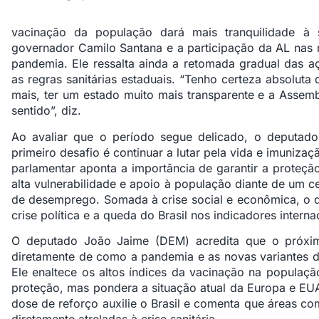
vacinação da população dará mais tranquilidade à 
governador Camilo Santana e a participação da AL nas 
pandemia. Ele ressalta ainda a retomada gradual das aç
as regras sanitárias estaduais. “Tenho certeza absolut
mais, ter um estado muito mais transparente e a Assemb
sentido”, diz.
Ao avaliar que o período segue delicado, o deputado
primeiro desafio é continuar a lutar pela vida e imuniz
parlamentar aponta a importância de garantir a proteçã
alta vulnerabilidade e apoio à população diante de um c
de desemprego. Somada à crise social e econômica, o 
crise política e a queda do Brasil nos indicadores intern
O deputado João Jaime (DEM) acredita que o próxim
diretamente de como a pandemia e as novas variantes d
Ele enaltece os altos índices da vacinação na populaç
proteção, mas pondera a situação atual da Europa e EUA
dose de reforço auxilie o Brasil e comenta que áreas co