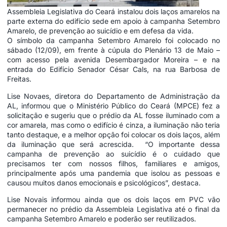
Assembleia Legislativa do Ceará instalou dois laços amarelos na
parte externa do edifício sede em apoio à campanha Setembro
Amarelo, de prevenção ao suicídio e em defesa da vida.
O símbolo da campanha Setembro Amarelo foi colocado no
sábado (12/09), em frente à cúpula do Plenário 13 de Maio –
com acesso pela avenida Desembargador Moreira – e na
entrada do Edifício Senador César Cals, na rua Barbosa de
Freitas.
Lise Novaes, diretora do Departamento de Administração da
AL, informou que o Ministério Público do Ceará (MPCE) fez a
solicitação e sugeriu que o prédio da AL fosse iluminado com a
cor amarela, mas como o edifício é cinza, a iluminação não teria
tanto destaque, e a melhor opção foi colocar os dois laços, além
da iluminação que será acrescida. “O importante dessa
campanha de prevenção ao suicídio é o cuidado que
precisamos ter com nossos filhos, familiares e amigos,
principalmente após uma pandemia que isolou as pessoas e
causou muitos danos emocionais e psicológicos”, destaca.
Lise Novais informou ainda que os dois laços em PVC vão
permanecer no prédio da Assembleia Legislativa até o final da
campanha Setembro Amarelo e poderão ser reutilizados.