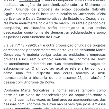
dedicada às ações de conscientização sobre a Síndrome de
Down. Oriunda de proposta da então deputada Gabriella
Aguiar, a campanha foi instituída e incluída no Calendário Oficial
de Eventos e Datas Comemorativas do Estado do Ceará, a ser
realizada anualmente no dia 21 de março. Durante o período da
campanha, os cidadãos serão encorajados a usar meias
descasadas como forma de demonstrar solidariedade e apoio
às pessoas com Síndrome de Down.
E a Lei n.º
18.799/2024
é outra proposição oriunda de projetos
apresentados por parlamentares, desta vez da deputada Marta
Gonçalves. A matéria obriga todas as entidades e empresas
privadas a incluírem o símbolo mundial da Síndrome de Down
no atendimento prioritário em suas dependências e vagas de
estacionamento. O símbolo ao qual se refere a lei configura
como uma fita, disposta nas cores amarelo e azul,
representando a trissomia do cromossomo 21, em alusão à
pessoa com Síndrome de Down.
Conforme Marta Gonçalves, a norma servirá também como
parte de um plano de conscientização da população sobre o
tema, já que muitas vezes os familiares ou acompanhantes das
pessoas com Síndrome de Down não sabem que possuem esse
direito garantido, sendo são submetidas a constrangimentos e