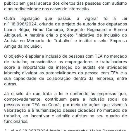
público em geral acerca dos direitos das pessoas com autismo
e neurodiversidade nos casos de internação.
Outra legislação que passou a vigorar foi a Lei
n.º
18.996/2024
, oriunda de projeto de autoria dos deputados
Luana Régia, Firmo Camurça, Sargento Reginauro e Romeu
Aldigueri. A matéria cria o projeto “Iniciativa de Inclusão do
Autista no Mercado de Trabalho” e institui o selo “Empresa
Amiga da Inclusão”.
O objetivo é apoiar a inclusão de pessoas com TEA no mercado
de trabalho; conscientizar os empregadores e trabalhadores
sobre a importância da inserção do autista em atividades
laborais; divulgar as potencialidades da pessoa com TEA e a
sua capacidade de colaboração dentro da empresa, entre
outras.
Já o selo de que trata a lei é conferido às empresas que,
comprovadamente, contribuem para a inclusão social de
pessoas com TEA no Ceará, por meio de ações que visem à
valorização e à humanização desses cidadãos no mercado de
trabalho, ao incentivar e admitir autistas no seu quadro de
funcionários.
A Lei n.º
18.883/2024
institui a campanha Meias Descasadas,