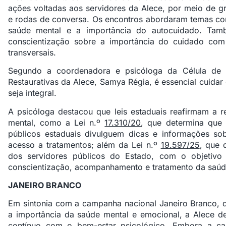
ações voltadas aos servidores da Alece, por meio de gr
e rodas de conversa. Os encontros abordaram temas co
saúde mental e a importância do autocuidado. Tam
conscientização sobre a importância do cuidado co
transversais.
Segundo a coordenadora e psicóloga da Célula de S
Restaurativas da Alece, Samya Régia, é essencial cuidar
seja integral.
A psicóloga destacou que leis estaduais reafirmam a 
mental, como a Lei n.º
17.310/20
, que determina que
públicos estaduais divulguem dicas e informações sob
acesso a tratamentos; além da Lei n.º
19.597/25
, que 
dos servidores públicos do Estado, com o objetiv
conscientização, acompanhamento e tratamento da saúd
JANEIRO BRANCO
Em sintonia com a campanha nacional Janeiro Branco, 
a importância da saúde mental e emocional, a Alece d
contínuo com o bem-estar psicológico. Embora a ca