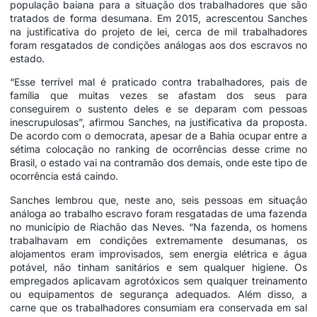
população baiana para a situação dos trabalhadores que são
tratados de forma desumana. Em 2015, acrescentou Sanches
na justificativa do projeto de lei, cerca de mil trabalhadores
foram resgatados de condições análogas aos dos escravos no
estado.
“Esse terrível mal é praticado contra trabalhadores, pais de
família que muitas vezes se afastam dos seus para
conseguirem o sustento deles e se deparam com pessoas
inescrupulosas”, afirmou Sanches, na justificativa da proposta.
De acordo com o democrata, apesar de a Bahia ocupar entre a
sétima colocação no ranking de ocorrências desse crime no
Brasil, o estado vai na contramão dos demais, onde este tipo de
ocorrência está caindo.
Sanches lembrou que, neste ano, seis pessoas em situação
análoga ao trabalho escravo foram resgatadas de uma fazenda
no município de Riachão das Neves. “Na fazenda, os homens
trabalhavam em condições extremamente desumanas, os
alojamentos eram improvisados, sem energia elétrica e água
potável, não tinham sanitários e sem qualquer higiene. Os
empregados aplicavam agrotóxicos sem qualquer treinamento
ou equipamentos de segurança adequados. Além disso, a
carne que os trabalhadores consumiam era conservada em sal