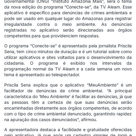
Governamental (ONG) “Instituto Amazônia Mais”, será o tema
da nova edição do programa “Conecte-se”, da TV Aleam. Esse
aplicativo é específico para denúncias de crimes ambientais e
pode ser usado em qualquer lugar do Amazonas para registrar
irregularidade contra o meio ambiente. As denúncias
registradas no aplicativo serão direcionadas aos órgãos
competentes para que providenciem respostas.
O programa “Conecte-se” é apresentado pela jornalista Priscila
Sena, tem cinco minutos de duração e é um tutorial sobre como
utilizar aplicativos e sites voltados para o desenvolvimento da
cidadania. O programa é exibido nos intervalos da
programação normal da TV Aleam e a cada semana um novo
tema é apresentado ao telespectador.
Priscila Sena explica que o aplicativo “MeuAmbiente” é um
facilitador de denúncias de crime ambiental. “A principal
característica do ‘Meu Ambiente’ é facilitar as denúncias, já que
as pessoas têm a certeza de que suas denúncias serão
encaminhadas diretamente aos órgãos competentes, de acordo
com o tipo de crime ambiental denunciado, garantindo rapidez
na apuração dos casos denunciados”, afirmou.
A apresentadora destaca a facilidade e gratuidade oferecidas
pelo aplicativo, já que após um cadastro simples de login e