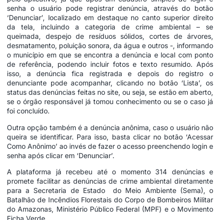
senha o usuário pode registrar denúncia, através do botão
‘Denunciar’, localizado em destaque no canto superior direito
da tela, incluindo a categoria de crime ambiental – se
queimada, despejo de resíduos sólidos, cortes de árvores,
desmatamento, poluição sonora, da água e outros -, informando
o município em que se encontra a denúncia e local com ponto
de referência, podendo incluir fotos e texto resumido. Após
isso, a denúncia fica registrada e depois do registro o
denunciante pode acompanhar, clicando no botão ‘Lista’, os
status das denúncias feitas no site, ou seja, se estão em aberto,
se o órgão responsável já tomou conhecimento ou se o caso já
foi concluído.
Outra opção também é a denúncia anônima, caso o usuário não
queira se identificar. Para isso, basta clicar no botão ‘Acessar
Como Anônimo’ ao invés de fazer o acesso preenchendo login e
senha após clicar em ‘Denunciar’.
A plataforma já recebeu até o momento 314 denúncias e
promete facilitar as denúncias de crime ambiental diretamente
para a Secretaria de Estado do Meio Ambiente (Sema), o
Batalhão de Incêndios Florestais do Corpo de Bombeiros Militar
do Amazonas, Ministério Público Federal (MPF) e o Movimento
Ficha Verde.