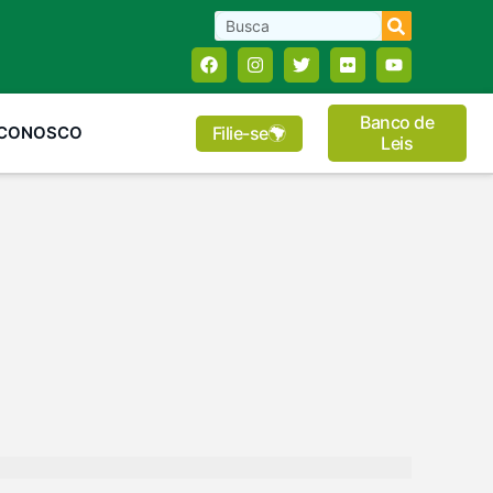
Banco de
Filie-se
 CONOSCO
Leis