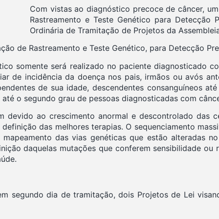
Com vistas ao diagnóstico precoce de câncer, um 
Rastreamento e Teste Genético para Detecção 
Ordinária de Tramitação de Projetos da Assembleia,
ação de Rastreamento e Teste Genético, para Detecção Pre
tico somente será realizado no paciente diagnosticado c
liar de incidência da doença nos pais, irmãos ou avós ant
ndependentes de sua idade, descendentes consanguíneos at
ais até o segundo grau de pessoas diagnosticadas com cânc
m devido ao crescimento anormal e descontrolado das c
 na definição das melhores terapias. O sequenciamento ma
o o mapeamento das vias genéticas que estão alteradas 
nição daquelas mutações que conferem sensibilidade ou resi
aúde.
 segundo dia de tramitação, dois Projetos de Lei visan