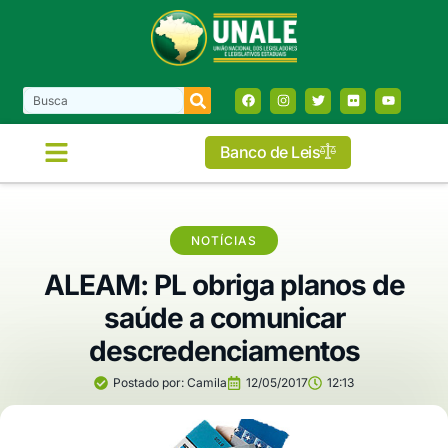
Banco de Leis
COMISSÕES E FRENTES
NOTÍCIAS
ALEAM: PL obriga planos de
saúde a comunicar
descredenciamentos
Postado por:
Camila
12/05/2017
12:13