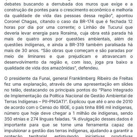
debates buscando a derrubada dos muros que exige e a
construção de pontes para o crescimento econômico e melhoria
da qualidade de vida das pessoas dessa região”, apontou
Coronel Chagas, citando o caso da BR-174 que é fechada 12
horas por dia por uma corrente; o Linhão de Tucuruí que
deveria levar energia para Roraima, cuja obra está parada há
mais de quatro anos por questões ambientais, além de
questões indígenas, e ainda a BR-319 também paralisada há
mais de 30 anos. “São obras que começam e são paradas por
meio de liminares e que prejudicam e atravancam o
desenvolvimento da região e, com isso, joga pra baixo a
qualidade de vida dos amazônidas”, defendeu.
O presidente da Funai, general Franklimberg Ribeiro de Freitas
fez uma explanação, através de uma apresentação em slides
no telão, destacando os principais pontos do “Plano Integrado
de Implementação da Política Nacional de Gestão Ambiental de
Terras Indígenas – PII-PNGATI”. Explicou que até o ano de 2010
de acordo com o Censo do IBGE, o país tinha 896 mil indígenas,
número que hoje deve chegar a 1 milhão de indígenas, sendo
350 etnias e 274 línguas faladas. “A divulgação desses dados é
importante para que se torne uma ferramenta capaz de
impulsionar a gestão das terras indígenas, ajudando a garantir a
proteção territorial, estimulando iniciativas produtivas