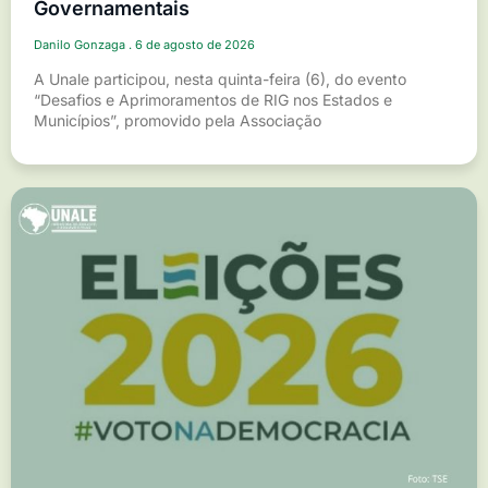
Governamentais
Danilo Gonzaga
6 de agosto de 2026
A Unale participou, nesta quinta-feira (6), do evento
“Desafios e Aprimoramentos de RIG nos Estados e
Municípios”, promovido pela Associação