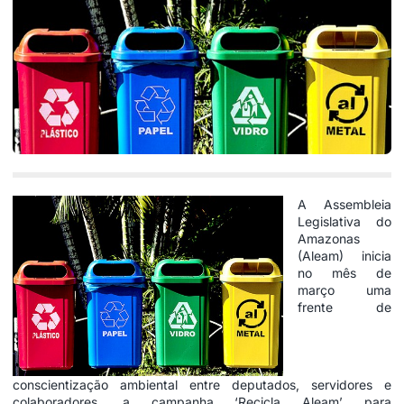
A Assembleia
Legislativa do
Amazonas
(Aleam) inicia
no mês de
março uma
frente de
conscientização ambiental entre deputados, servidores e
colaboradores, a campanha ‘Recicla Aleam’ para