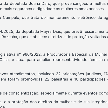
ria da deputada Joana Darc, que prevê sanções e multas
do mais segurança e dignidade às mulheres amazonenses.
 Campelo, que trata do monitoramento eletrônico de ag
24/2025, da deputada Mayra Dias, que prevê ressarcimen
Rozenha, que estabelece diretrizes de proteção voltadas à
islativa nº 960/2022, a Procuradoria Especial da Mulher
sa, e atua para ampliar representatividade feminina n
ovos atendimentos, incluindo 32 orientações jurídicas, 1
também foram promovidas 22 palestras e 16 participaçõe
e conscientização, especialmente durante eventos como o 
, e a proteção dos direitos da mulher e de sua integrid
de.