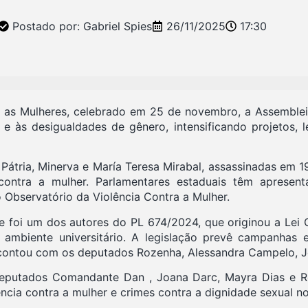
Postado por:
Gabriel Spies
26/11/2025
17:30
ra as Mulheres, celebrado em 25 de novembro, a Assemble
às desigualdades de gênero, intensificando projetos, le
átria, Minerva e María Teresa Mirabal, assassinadas em 19
ntra a mulher. Parlamentares estaduais têm apresentad
 Observatório da Violência Contra a Mulher.
de foi um dos autores do PL 674/2024, que originou a Lei O
ambiente universitário. A legislação prevê campanhas e
 contou com os deputados Rozenha, Alessandra Campelo, J
deputados Comandante Dan , Joana Darc, Mayra Dias e R
ncia contra a mulher e crimes contra a dignidade sexual n