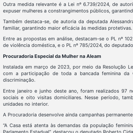
Outra medida relevante é a Lei nº 6.739/2024, de auto
expuser mulheres a constrangimentos públicos, garantin
Também destaca-se, de autoria da deputada Alessandra
familiar, garantindo maior eficácia às medidas protetivas.
Entre as propostas em análise, destacam-se o PL nº 10
de violência doméstica, e o PL nº 785/2024, do deputado 
Procuradoria Especial da Mulher na Aleam
Instalada em março de 2023, por meio da Resolução Leg
com a participação de toda a bancada feminina da Ca
discriminação.
Entre janeiro e junho deste ano, foram realizados 97 n
sociais e oito visitas domiciliares. Nesse período, 
unidades no interior.
A Procuradoria desenvolve ainda campanhas permanentes d
“A Casa está atenta às demandas da população feminina
Parlamento Estadual”, destacou o deputado Roberto Cida